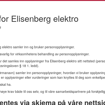
or Elisenberg elektro
8
 elektro samler inn og bruker personopplysninger.
varlig for virksomhetens behandling av personopplysninger.
 det samles inn opplysninger fra Elisenberg elektro sitt nettsted (per
sningsloven § 18 1. ledd).
{Firmanavn} samler inn personopplysninger, hvordan vi bruker opplysni
er opplysninger eller vurderinger som kan knyttes til deg som enkeltpe
skal ha.
i høye krav både til oss selv, og til våre samarbeidspartnere på forskjelli
entes via skjema på våre nettsi