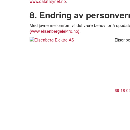
www.datatilsynet.no
.
8. Endring av personve
Med jevne mellomrom vil det være behov for å oppdatere
{www.elisenbergelektro.no}
.
Elisenbe
69 18 0