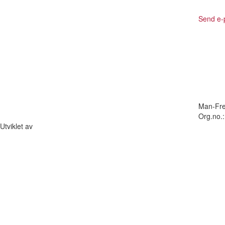
Send e-
Man-Fre
Org.no.
Utviklet av