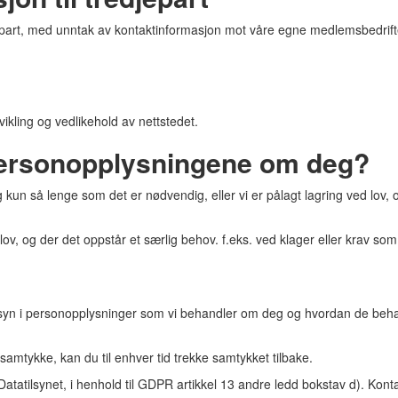
art, med unntak av kontaktinformasjon mot våre egne medlemsbedrifter,
ikling og vedlikehold av nettstedet.
 personopplysningene om deg?
 kun så lenge som det er nødvendig, eller vi er pålagt lagring ved lov
 lov, og der det oppstår et særlig behov. f.eks. ved klager eller krav som
nnsyn i personopplysninger som vi behandler om deg og hvordan de behan
mtykke, kan du til enhver tid trekke samtykket tilbake.
 Datatilsynet, i henhold til GDPR artikkel 13 andre ledd bokstav d). Konta