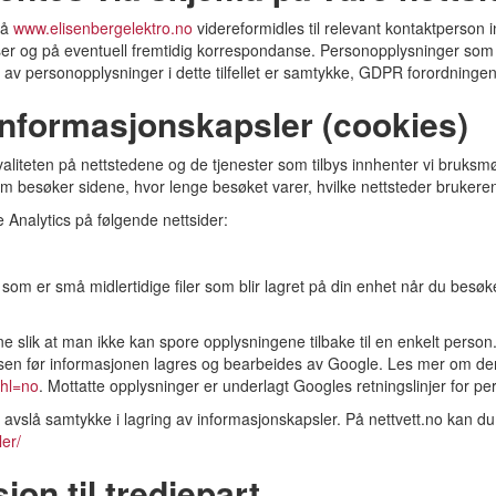
på
www.elisenbergelektro.no
videreformidles til relevant kontaktperso
ser og på eventuell fremtidig korrespondanse. Personopplysninger som
av personopplysninger i dette tilfellet er samtykke, GDPR forordningen A
informasjonskapsler (cookies)
kvaliteten på nettstedene og de tjenester som tilbys innhenter vi bruks
om besøker sidene, hvor lenge besøket varer, hvilke nettsteder brukere
 Analytics på følgende nettsider:
m er små midlertidige filer som blir lagret på din enhet når du besøker e
 slik at man ikke kan spore opplysningene tilbake til en enkelt person
ressen før informasjonen lagres og bearbeides av Google. Les mer om de
?hl=no
. Mottatte opplysninger er underlagt Googles retningslinjer for p
vslå samtykke i lagring av informasjonskapsler. På nettvett.no kan du 
ler/
jon til tredjepart