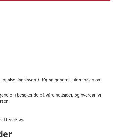
sonopplysningsloven § 19) og generell informasjon om
ngene om besøkende på våre nettsider, og hvordan vi
rson.
ge IT-verktøy.
der