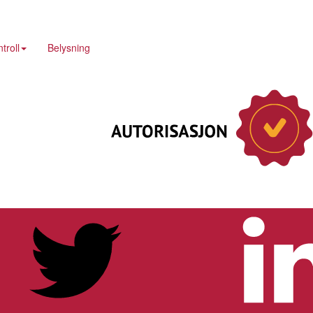
troll
Belysning