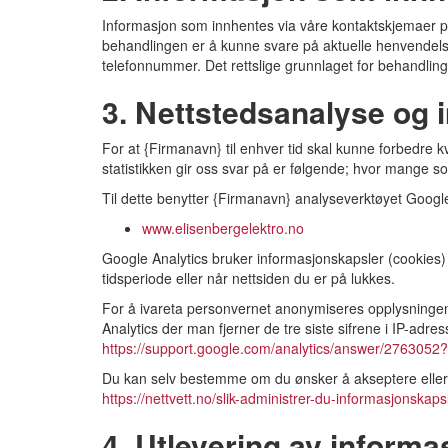
Informasjon som innhentes via våre kontaktskjemaer 
behandlingen er å kunne svare på aktuelle henvendel
telefonnummer. Det rettslige grunnlaget for behandling 
3. Nettstedsanalyse og 
For at {Firmanavn} til enhver tid skal kunne forbedre 
statistikken gir oss svar på er følgende; hvor mange s
Til dette benytter {Firmanavn} analyseverktøyet Google
www.elisenbergelektro.no
Google Analytics bruker informasjonskapsler (cookies) so
tidsperiode eller når nettsiden du er på lukkes.
For å ivareta personvernet anonymiseres opplysningene
Analytics der man fjerner de tre siste sifrene i IP-ad
https://support.google.com/analytics/answer/2763052
Du kan selv bestemme om du ønsker å akseptere eller a
https://nettvett.no/slik-administrer-du-informasjonskaps
4. Utlevering av informas