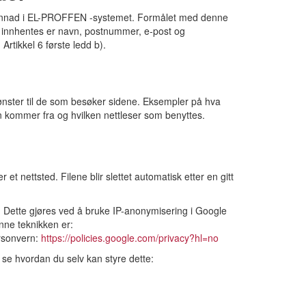
n innad i EL-PROFFEN -systemet. Formålet med denne
 innhentes er navn, postnummer, e-post og
rtikkel 6 første ledd b).
mønster til de som besøker sidene. Eksempler på hva
n kommer fra og hvilken nettleser som benyttes.
t nettsted. Filene blir slettet automatisk etter en gitt
. Dette gjøres ved å bruke IP-anonymisering i Google
nne teknikken er:
ersonvern:
https://policies.google.com/privacy?hl=no
se hvordan du selv kan styre dette: