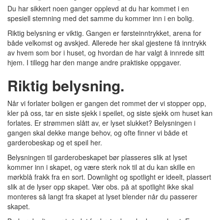
Du har sikkert noen ganger opplevd at du har kommet i en
spesiell stemning med det samme du kommer inn i en bolig.
Riktig belysning er viktig. Gangen er førsteinntrykket, arena for
både velkomst og avskjed. Allerede her skal gjestene få inntrykk
av hvem som bor i huset, og hvordan de har valgt å innrede sitt
hjem. I tillegg har den mange andre praktiske oppgaver.
Riktig belysning.
Når vi forlater boligen er gangen det rommet der vi stopper opp,
kler på oss, tar en siste sjekk i speilet, og siste sjekk om huset kan
forlates. Er strømmen slått av, er lyset slukket? Belysningen i
gangen skal dekke mange behov, og ofte finner vi både et
garderobeskap og et speil her.
Belysningen til garderobeskapet bør plasseres slik at lyset
kommer inn i skapet, og være sterk nok til at du kan skille en
mørkblå frakk fra en sort. Downlight og spotlight er ideelt, plassert
slik at de lyser opp skapet. Vær obs. på at spotlight ikke skal
monteres så langt fra skapet at lyset blender når du passerer
skapet.