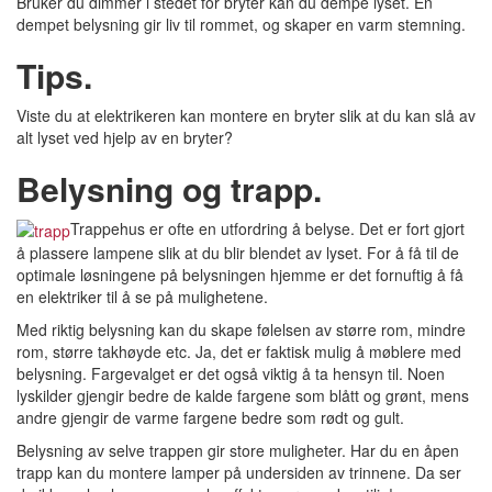
Bruker du dimmer i stedet for bryter kan du dempe lyset. En
dempet belysning gir liv til rommet, og skaper en varm stemning.
Tips.
Viste du at elektrikeren kan montere en bryter slik at du kan slå av
alt lyset ved hjelp av en bryter?
Belysning og trapp.
Trappehus er ofte en utfordring å belyse. Det er fort gjort
å plassere lampene slik at du blir blendet av lyset. For å få til de
optimale løsningene på belysningen hjemme er det fornuftig å få
en elektriker til å se på mulighetene.
Med riktig belysning kan du skape følelsen av større rom, mindre
rom, større takhøyde etc. Ja, det er faktisk mulig å møblere med
belysning. Fargevalget er det også viktig å ta hensyn til. Noen
lyskilder gjengir bedre de kalde fargene som blått og grønt, mens
andre gjengir de varme fargene bedre som rødt og gult.
Belysning av selve trappen gir store muligheter. Har du en åpen
trapp kan du montere lamper på undersiden av trinnene. Da ser