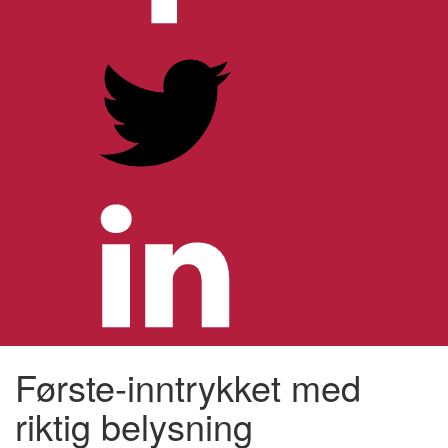
Første-inntrykket med
riktig belysning